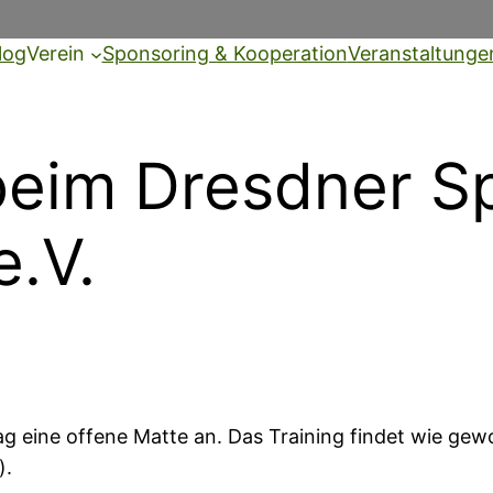
log
Verein
Sponsoring & Kooperation
Veranstaltunge
beim Dresdner Sp
.V.
ag eine offene Matte an. Das Training findet wie gewo
).